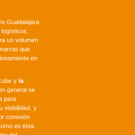
re Guadalajara
logísticos.
nera un volumen
 marcas que
cionamiento en
cular y
la
en general se
a para
visibilidad, y
or conexión
 como es ésta.
tro del