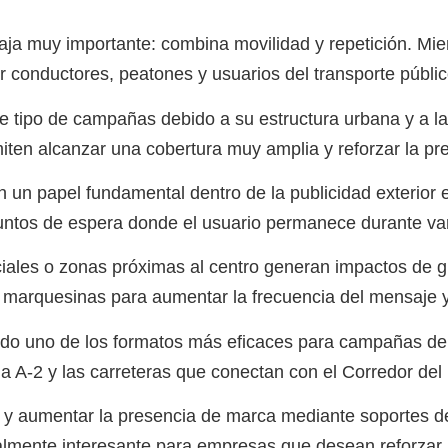
a muy importante: combina movilidad y repetición. Mient
r conductores, peatones y usuarios del transporte públic
 tipo de campañas debido a su estructura urbana y a la 
iten alcanzar una cobertura muy amplia y reforzar la p
un papel fundamental dentro de la publicidad exterior 
untos de espera donde el usuario permanece durante var
ales o zonas próximas al centro generan impactos de gra
uesinas para aumentar la frecuencia del mensaje y ref
siendo uno de los formatos más eficaces para campañas de
a A-2 y las carreteras que conectan con el Corredor del
l y aumentar la presencia de marca mediante soportes de
cialmente interesante para empresas que desean reforza