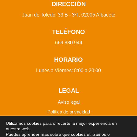
DIRECCIÓN
Juan de Toledo, 33 B - 3ºF, 02005 Albacete
TELÉFONO
669 880 944
HORARIO
Lunes a Viernes: 8:00 a 20:00
LEGAL
Aviso legal
Política de privacidad
Política de Cookies
Utilizamos cookies para ofrecerte la mejor experiencia en
nuestra web.
Puedes aprender más sobre qué cookies utilizamos o